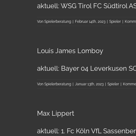
aktuell: WSG Tirol FC Südtirol AS
Von
Spielerberatung
|
Februar 14th, 2023
|
Spieler
|
Kommen
Louis James Lomboy
aktuell: Bayer 04 Leverkusen SC 
Von
Spielerberatung
|
Januar 13th, 2023
|
Spieler
|
Komment
Max Lippert
aktuell: 1. Fc Köln VfL Sassenbe