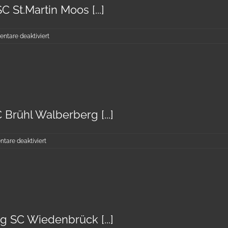
C St.Martin Moos [...]
für
tare deaktiviert
Julian
Lamprecht
Brühl Walberberg [...]
für
are deaktiviert
Louis
James
Lomboy
rg SC Wiedenbrück [...]