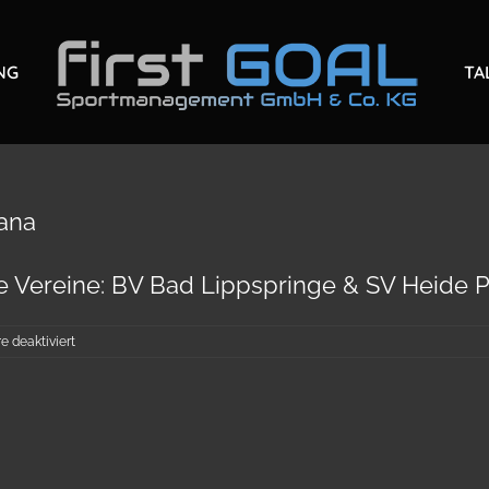
NG
TA
ana
e Vereine: BV Bad Lippspringe & SV Heide Pa
für
 deaktiviert
Gianni
Alessandro
Jácome
Fontana