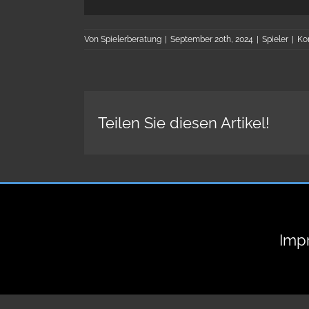
Von
Spielerberatung
|
September 20th, 2024
|
Spieler
|
Ko
Teilen Sie diesen Artikel!
Imp