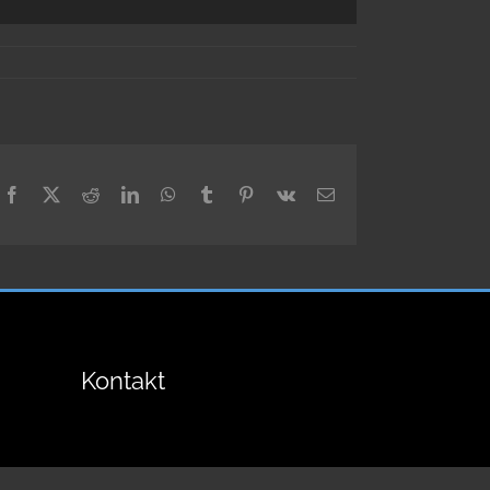
Facebook
X
Reddit
LinkedIn
WhatsApp
Tumblr
Pinterest
Vk
E-
Mail
Kontakt