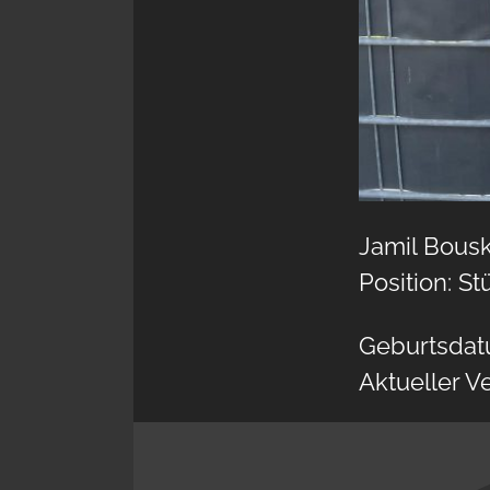
Jamil Bous
Position: St
Geburtsdat
Aktueller V