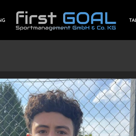
NG
TA