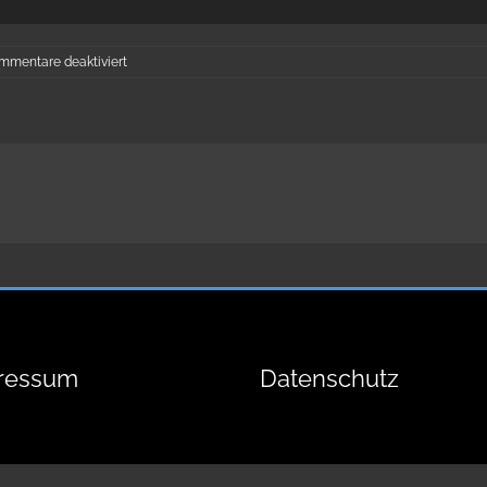
für
mmentare deaktiviert
Jamil
Bouskouchi
ressum
Datenschutz