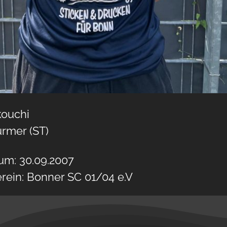
kouchi
ürmer (ST)
um: 30.09.2007
erein: Bonner SC 01/04 e.V